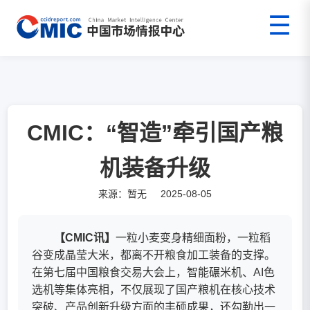
☰
首页
>
报告
>
市场情报
>
特别关注
>
报告内容
CMIC：“智造”牵引国产粮
机装备升级
来源：暂无 2025-08-05
【CMIC讯】
一粒小麦变身精细面粉，一粒稻
谷变成晶莹大米，都离不开粮食加工装备的支撑。
在第七届中国粮食交易大会上，智能碾米机、AI色
选机等集体亮相，不仅展现了国产粮机在核心技术
突破、产品创新升级方面的丰硕成果，还勾勒出一