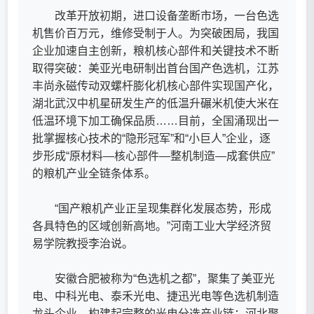
改革开放初期，进口设备垄断市场，一台色选
机售价百万元，维修受制于人。为突破困局，我国
企业加速自主创新，粮机核心部件和关键技术不断
取得突破：美亚光电研制出首台国产色选机，江苏
丰尚永磁传动双螺杆膨化机核心部件实现国产化，
湖北武汉中机星研发生产的低温升碾米机使大米在
低温环境下加工确保品质……目前，全国涌现出一
批掌握核心技术的“隐形冠军”和“小巨人”企业，逐
步形成“原材料—核心部件—整机制造—成套供应”
的粮机产业全链条体系。
“国产粮机产业正呈现集群化发展态势，形成
各具特色的区域创新高地。”河南工业大学经济贸
易学院教授李治说。
安徽合肥被称为“色选机之都”，聚集了美亚光
电、中科光电、泰禾光电、捷迅光电等色选机制造
龙头企业，构建起完整的光电分选产业链；河北聚